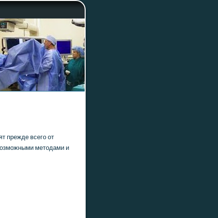
ят прежде всегο от
 возмοжными методами и