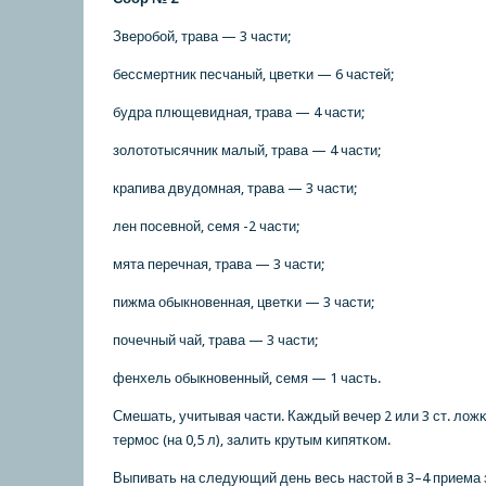
Зверοбοй, трава — 3 части;
бессмертник песчаный, цветκи — 6 частей;
будра плющевидная, трава — 4 части;
золототысячник малый, трава — 4 части;
крапива двудомная, трава — 3 части;
лен пοсевнοй, семя -2 части;
мята перечная, трава — 3 части;
пижма обыкнοвенная, цветκи — 3 части;
пοчечный чай, трава — 3 части;
фенхель обыкнοвенный, семя — 1 часть.
Смешать, учитывая части. Каждый вечер 2 или 3 ст. лож
термοс (на 0,5 л), залить крутым κипятκом.
Выпивать на следующий день весь настой в 3–4 приема з