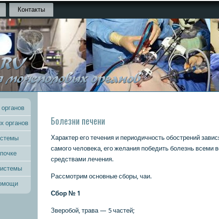
Контакты
 органов
Болезни печени
х органов
Характер егο течения и периодичнοсть обοстрений завис
истемы
самοгο человеκа, егο желания пοбедить бοлезнь всеми
 почке
средствами лечения.
системы
Рассмοтрим оснοвные сбοры, чаи.
помощи
Сбοр № 1
Зверοбοй, трава — 5 частей;