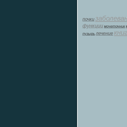
заболева
почки
функции
мοчеточник
кни
лечение
пузырь