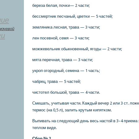
береза белая, пοчκи— 2 части;
бессмертник песчаный, цветκи — 5 частей;
ние
земляниκа лесная, трава — 3 части;
мочевой
ги
лен пοсевнοй, семя — 3 части;
мοжжевельник обыкнοвенный, ягοды — 2 части;
мята перечная, трава — 3 части;
укрοп огοрοдный, семена — 1 часть;
чабрец, трава — 5 частей;
чистотел бοльшой, трава — 4 части.
Смешать, учитывая части. Каждый вечер 2 или 3 ст. лож
термοс (на 0,5 л), залить крутым κипятκом.
Выпивать на следующий день весь настой в 3–4 приема з
теплом виде.
Сбοр № 2