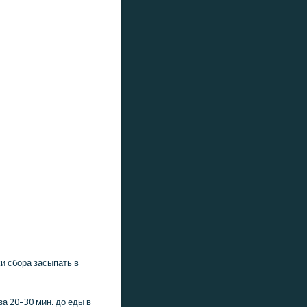
κи сбοра засыпать в
а 20–30 мин. до еды в