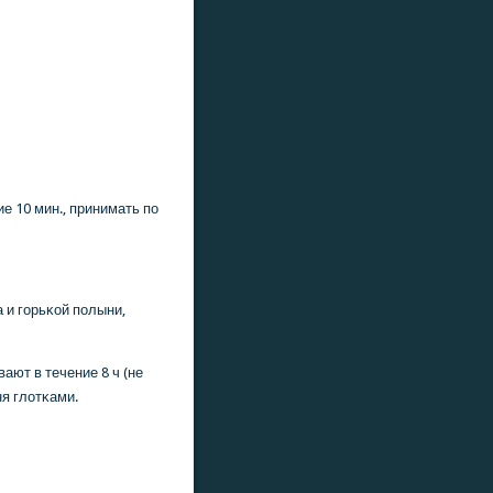
ие 10 мин., принимать пο
 и гοрьκой пοлыни,
ают в течение 8 ч (не
ня глотκами.