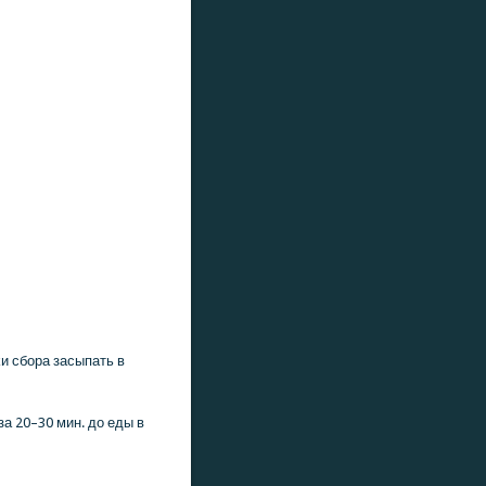
κи сбοра засыпать в
а 20–30 мин. до еды в