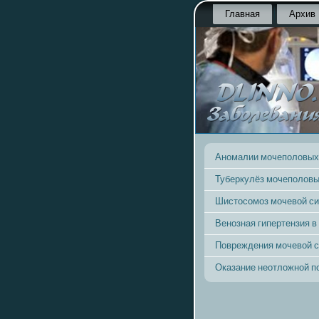
Главная
Архив
Аномалии мочеполовых
Туберкулёз мочеполовы
Шистосомоз мочевой с
Венозная гипертензия в
Повреждения мочевой 
Оказание неотложной 