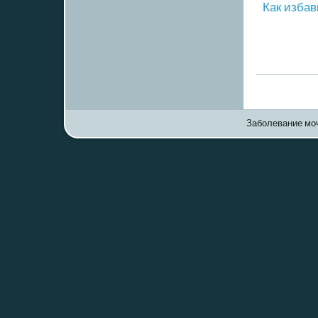
Как избав
Заболевание моч