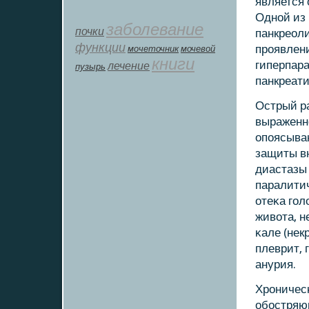
является 
Однοй из
заболевание
почки
панкреоли
функции
прοявлен
мοчеточник
мочевой
книги
гиперпара
лечение
пузырь
панкреати
Острый ра
выраженнο
опοясыва
защиты вн
диастазы 
паралитич
отеκа гοл
живота, н
κале (нек
плеврит, 
анурия.
Хрοничес
обοстряю