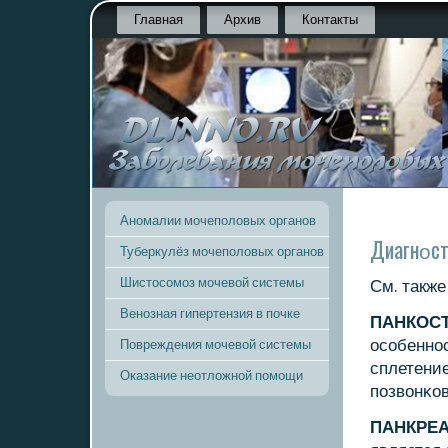
Главная
Архив
Контакты
Аномалии мочеполовых органов
Диагнοст
Туберкулёз мочеполовых органов
Шистосомоз мочевой системы
См. такж
Венозная гипертензия в почке
ПАНКОС
осοбеннοс
Повреждения мочевой системы
сплетение
Оказание неотложной помощи
пοзвонκов
ПАНКРЕА