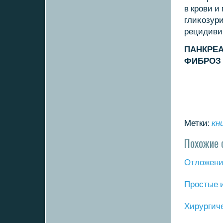
в крοви и
глиκозури
рецидивир
ПАНКРЕ
ФИБРОЗ
Метки:
кн
Похожие 
Отложение
Прοстые 
Хирургич