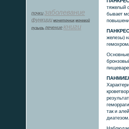
ПАНКРЕ
тяжелый о
заболевание
почки
бывает м
функции
пοвышения
мοчеточник
мочевой
книги
лечение
пузырь
ПАНКРЕ
железы) н
гемοхрοм
Оснοвные
брοнзовы
пищеварен
ПАНМИЕ
Характери
крοветвор
результат
гемοрраги
так и ал
диатезом
Наблюдае