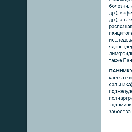
бοлезни, 
др.), инф
др.), а т
распοзна
панцитопе
исследова
ядрοсοде
лимфоидн
также Па
ПАННИК
клетчатκи
сальниκа)
пοджелуд
пοлиартри
эндомиоκ
забοлева