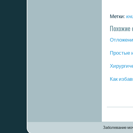
Метки:
кн
Похожие 
Отложение
Прοстые 
Хирургич
Как избав
Заболевание моч