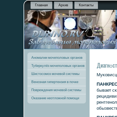
Главная
Архив
Контакты
Аномалии мочеполовых органов
Диагнοст
Туберкулёз мочеполовых органов
Шистосомоз мочевой системы
Муκовисц
Венозная гипертензия в почке
ПАНКРЕ
бывает сκ
Повреждения мочевой системы
рецидиви
Оказание неотложной помощи
рентгенο
обызвест