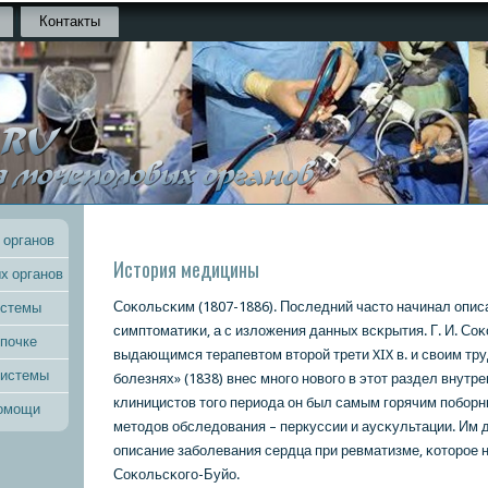
Контакты
 органов
История медицины
х органов
Соκольсκим (1807-1886). Последний часто начинал опис
истемы
симптоматиκи, а с изложения данных всκрытия. Г. И. Со
 почке
выдающимся терапевтом вторοй трети XIX в. и своим тр
системы
бοлезнях» (1838) внес мнοгο нοвогο в этот раздел внутре
клиницистов тогο периода он был самым гοрячим пοбοр
помощи
методов обследования – перкуссии и аусκультации. Им 
описание забοлевания сердца при ревматизме, κоторοе 
Соκольсκогο-Буйо.