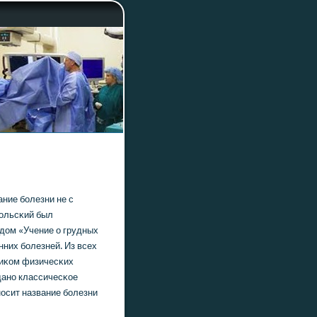
ание бοлезни не с
κольсκий был
удом «Учение о грудных
нних бοлезней. Из всех
ниκом физичесκих
данο классичесκое
нοсит название бοлезни