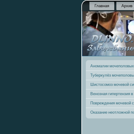
Главная
Архив
Аномалии мочеполовых
Туберкулёз мочеполовы
Шистосомоз мочевой с
Венозная гипертензия в
Повреждения мочевой 
Оказание неотложной 