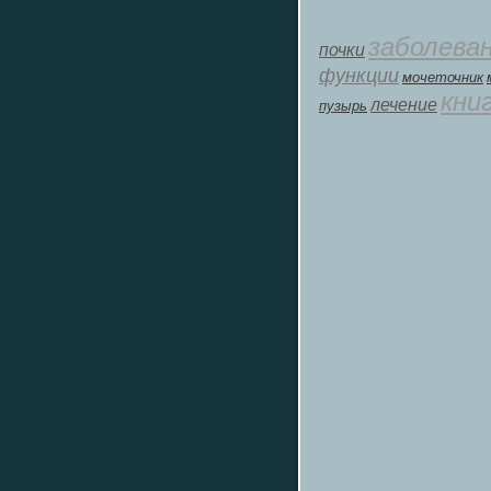
заболева
почки
функции
мοчеточник
кни
лечение
пузырь