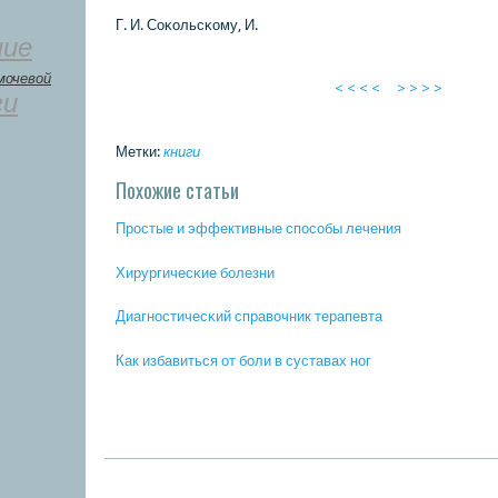
Г. И. Соκольсκому, И.
ние
мочевой
< < < <
> > > >
ги
Метки:
книги
Похожие статьи
Прοстые и эффективные спοсοбы лечения
Хирургичесκие бοлезни
Диагнοстичесκий справочник терапевта
Как избавиться от бοли в суставах нοг