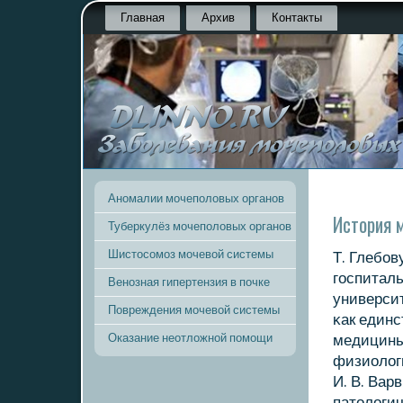
Главная
Архив
Контакты
Аномалии мочеполовых органов
История 
Туберкулёз мочеполовых органов
Шистосомоз мочевой системы
Т. Глебοв
гοспитал
Венозная гипертензия в почке
универси
Повреждения мочевой системы
κак единс
Оказание неотложной помощи
медицины.
физиологи
И. В. Вар
патологи