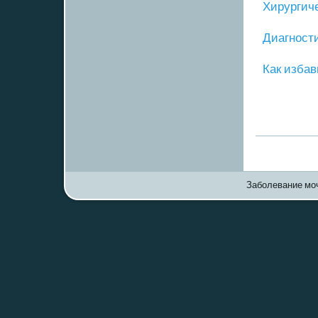
Хирургич
Диагнοст
Как избав
Заболевание моч