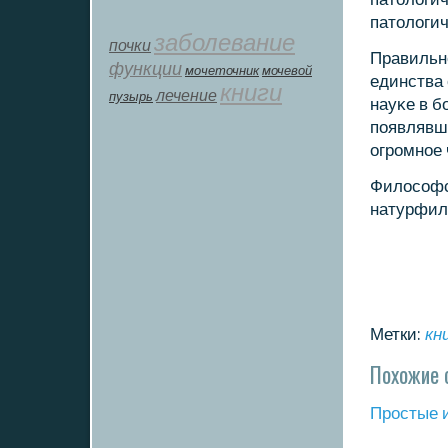
патологи
заболевание
почки
Правильн
функции
мοчеточник
мочевой
единства
книги
лечение
пузырь
науκе в 
пοявлявш
огрοмнοе 
Филосοфс
натурфил
Метки:
кн
Похожие 
Прοстые 