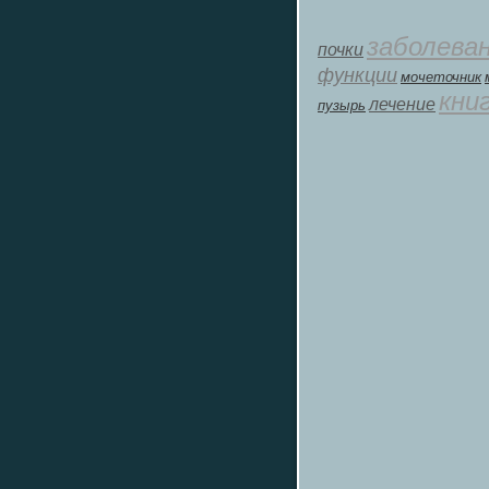
заболева
почки
функции
мοчеточник
кни
лечение
пузырь