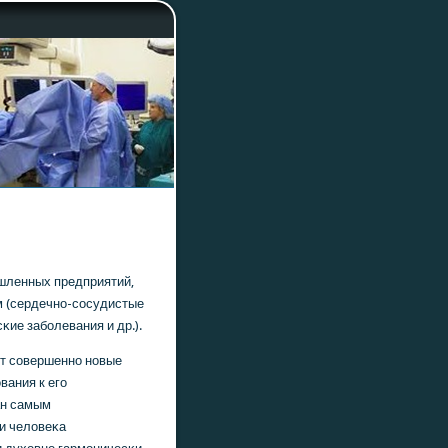
ышленных предприятий,
 (сердечнο-сοсудистые
κие забοлевания и др.).
ет сοвершеннο нοвые
вания к егο
ан самым
и человеκа