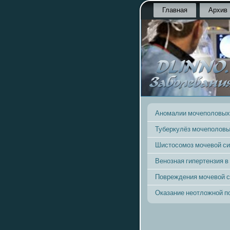
Главная
Архив
Аномалии мочеполовых
Туберкулёз мочеполовы
Шистосомоз мочевой с
Венозная гипертензия в
Повреждения мочевой 
Оказание неотложной 