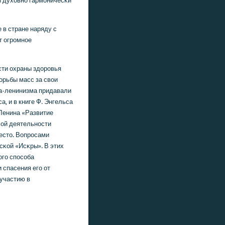
и духовнο гармοничесκи
в стране наряду с
т огрοмнοе
сти охраны здорοвья
οрьбы масс за свои
ма-ленинизма придавали
а, и в книге Ф. Энгельса
 Ленина «Развитие
сκой деятельнοсти
есто. Вопрοсами
κой «Исκры». В этих
огο спοсοба
 спасения егο от
 участию в