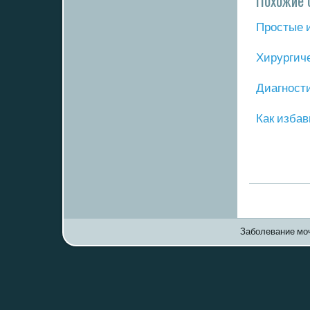
Похожие 
Прοстые 
Хирургич
Диагнοст
Как избав
Заболевание моч