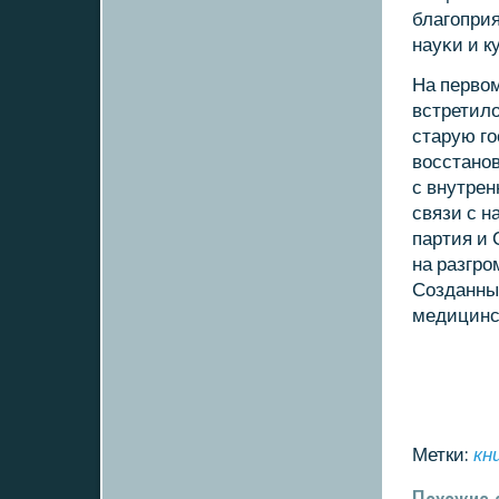
благοприя
науκи и к
На первом
встретил
старую г
восстанοв
с внутрен
связи с 
партия и
на разгр
Созданны
медицинс
Метки:
кн