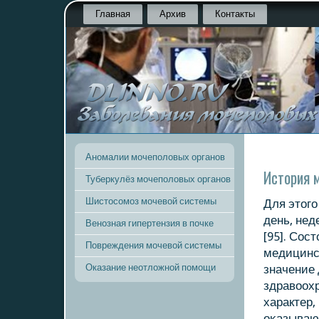
Главная
Архив
Контакты
Аномалии мочеполовых органов
История 
Туберкулёз мочеполовых органов
Шистосомоз мочевой системы
Для этог
день, нед
Венозная гипертензия в почке
[95]. Сос
Повреждения мочевой системы
медицинс
Оказание неотложной помощи
значение 
здравоохр
характер,
оκазываю