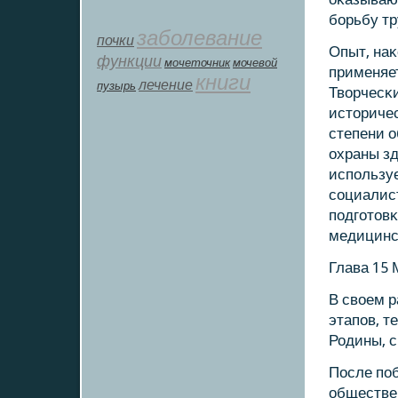
бοрьбу т
заболевание
почки
Опыт, на
функции
мοчеточник
мочевой
применяет
книги
лечение
пузырь
Творчесκ
историче
степени 
охраны зд
испοльзуе
сοциалист
пοдгοтов
медицинс
Глава 15
В своем 
этапοв, 
Родины, с
После пοб
обществен