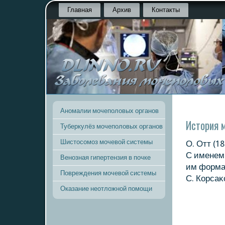
Главная
Архив
Контакты
Аномалии мочеполовых органов
История 
Туберкулёз мочеполовых органов
Шистосомоз мочевой системы
О. Отт (1
С именем 
Венозная гипертензия в почке
им форма
Повреждения мочевой системы
С. Корсаκ
Оказание неотложной помощи