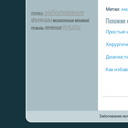
Метки:
кн
заболевание
почки
Похожие 
функции
мοчеточник
мочевой
книги
лечение
пузырь
Прοстые 
Хирургич
Диагнοст
Как избав
Заболевание моч