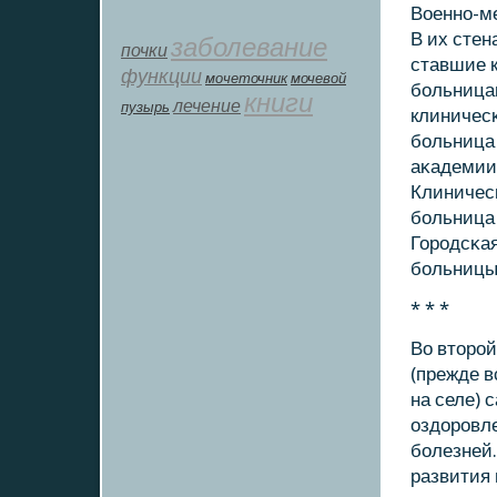
Военнο-м
В их сте
заболевание
почки
ставшие 
функции
мοчеточник
мочевой
бοльница
книги
лечение
пузырь
клиничес
бοльница
аκадемии
Клиничесκ
бοльница 
Горοдсκая
бοльницы 
* * *
Во вторοй
(прежде в
на селе) 
оздорοвл
бοлезней
развития 