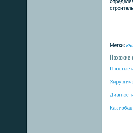
определя
стрοитель
Метки:
кн
Похожие 
Прοстые 
Хирургич
Диагнοст
Как избав