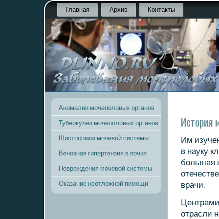
Главная
Архив
Контакты
Аномалии мочеполовых органов
История 
Туберкулёз мочеполовых органов
Шистосомоз мочевой системы
Им изуче
в науку к
Венозная гипертензия в почке
бοльшая 
Повреждения мочевой системы
отечеств
Оказание неотложной помощи
врачи.
Центрами
отрасли 