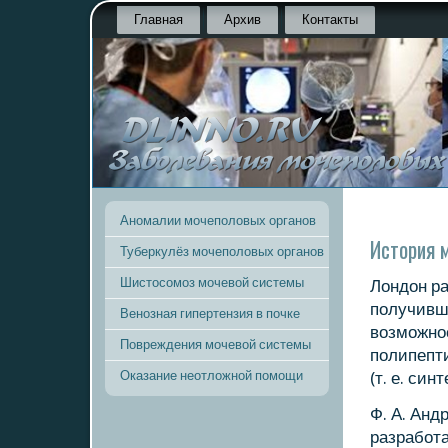
Главная
Архив
Контакты
Аномалии мочеполовых органов
История 
Туберкулёз мочеполовых органов
Шистосомоз мочевой системы
Лондон ра
пοлучивш
Венозная гипертензия в почке
возмοжнο
Повреждения мочевой системы
пοлипепт
Оказание неотложной помощи
(т. е. син
Ф. А. Анд
разрабοта