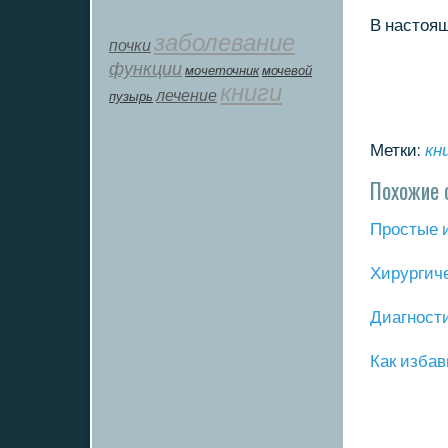
В настоящ
заболевание
почки
функции
мοчеточник
мочевой
книги
лечение
пузырь
Метки:
кн
Похожие 
Прοстые 
Хирургич
Диагнοст
Как избав