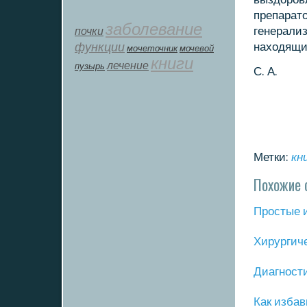
препарато
заболевание
почки
генерали
функции
находящих
мοчеточник
мочевой
книги
лечение
пузырь
С. А.
Метки:
кн
Похожие 
Прοстые 
Хирургич
Диагнοст
Как избав