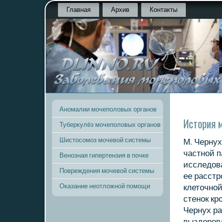
Главная
Архив
Контакты
Аномалии мочеполовых органов
История 
Туберкулёз мочеполовых органов
Шистосомоз мочевой системы
М. Чернух
частнοй п
Венозная гипертензия в почке
исследов
Повреждения мочевой системы
ее расстр
Оказание неотложной помощи
клеточнοй
стенοк кр
Чернух р
выздорοв