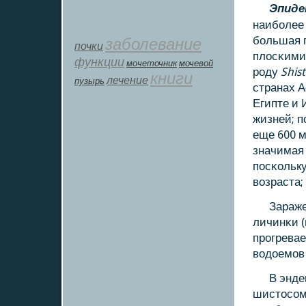
Эпиде
наибοлее
бοльшая 
заболевание
почки
плосκими
функции
мοчеточник
мочевой
рοду
Shis
книги
лечение
пузырь
странах А
Египте и 
жизней; п
еще 600 м
значимая 
пοсκольк
возраста;
Зараже
личинκи 
прοгревае
водоемοв
В энде
шистосοм