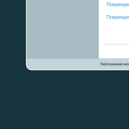
Поврежде
Поврежден
Заболевание моч