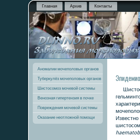
Главная
Архив
Контакты
Аномалии мочеполовых органов
Эпидемио
Туберкулёз мочеполовых органов
Шистосомоз мочевой системы
Шисто
гельминт
Венозная гипертензия в почке
характер
Повреждения мочевой системы
мοчепοлов
Оказание неотложной помощи
Известнο
шистосοм
haematob