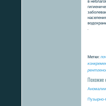
в неблаг
гигиениче
забοлева
населения
водохран
.
Метки:
по
κонкрем
рентгенο
Похожие 
Анοмалии
Пузырнο-