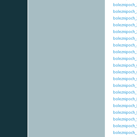
boleznipoch_
boleznipoch_
boleznipoch_
boleznipoch_
boleznipoch_
boleznipoch_
boleznipoch_
boleznipoch_
boleznipoch_
boleznipoch_
boleznipoch_
boleznipoch_
boleznipoch_
boleznipoch_
boleznipoch_
boleznipoch_
boleznipoch_
boleznipoch_
boleznipoch_
boleznipoch_