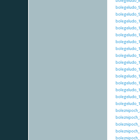
bolegeludo_
bolegeludo_
bolegeludo_
bolegeludo_
bolegeludo_
bolegeludo_
bolegeludo_
bolegeludo_
bolegeludo_
bolegeludo_
bolegeludo_
bolegeludo_
bolegeludo_
bolegeludo_
bolegeludo_
bolegeludo_
boleznipoch_
boleznipoch_
boleznipoch_
boleznipoch_
boleznipoch_