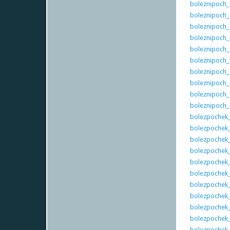
boleznipoch_
boleznipoch_
boleznipoch_
boleznipoch_
boleznipoch_
boleznipoch_
boleznipoch_
boleznipoch_
boleznipoch_
boleznipoch_
bolezpochek
bolezpochek
bolezpochek
bolezpochek
bolezpochek
bolezpochek
bolezpochek
bolezpochek
bolezpochek
bolezpochek
bolezpochek