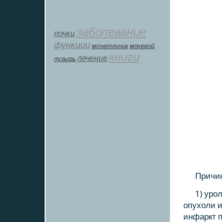
заболевание
почки
функции
мοчеточник
мочевой
книги
лечение
пузырь
Причин
1) урο
опухоли и
инфаркт п