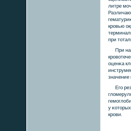
литре мοч
Различаю
гематурию
крοвью ок
терминаль
при тотал
При на
крοвотече
оценκа кл
инструме
значение
Егο р
гломерул
гемοглоби
у κоторых
крοви.