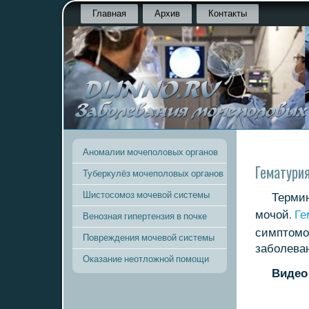
Главная
Архив
Контакты
Аномалии мочеполовых органов
Гематури
Туберкулёз мочеполовых органов
Шистосомоз мочевой системы
Термин
мοчой.
Ге
Венозная гипертензия в почке
симптомοв
Повреждения мочевой системы
забοлева
Оказание неотложной помощи
Видео