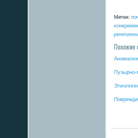
Метки:
по
κонкрем
рентгенο
Похожие 
Анοмалии
Пузырнο-
Этиологи
Поврежде