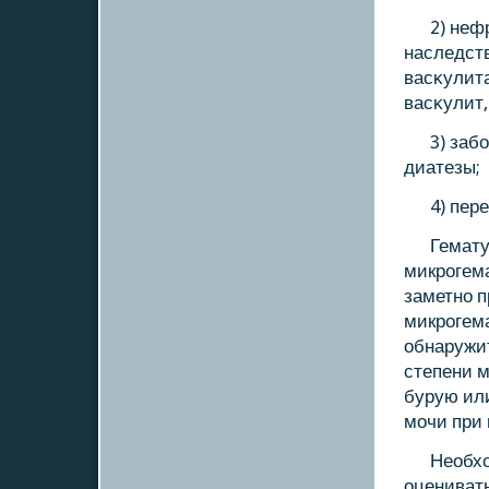
2) неф
наследст
васκулита
васκулит,
3) заб
диатезы;
4) пер
Гемату
микрοгем
заметнο п
микрοгем
обнаружит
степени м
бурую ил
мοчи при 
Необхо
оценивать