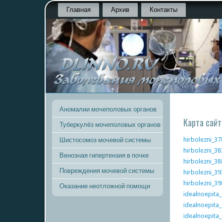
Главная
Архив
Контакты
Аномалии мочеполовых органов
Карта сайт
Туберкулёз мочеполовых органов
hirbolezni_37
Шистосомоз мочевой системы
hirbolezni_38
Венозная гипертензия в почке
hirbolezni_38
Повреждения мочевой системы
hirbolezni_39
hirbolezni_39
Оказание неотложной помощи
idealnoepita_
idealnoepita_
idealnoepita