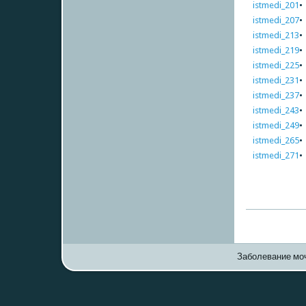
istmedi_201
istmedi_207
istmedi_213
istmedi_219
istmedi_225
istmedi_231
istmedi_237
istmedi_243
istmedi_249
istmedi_265
istmedi_271
•
Заболевание моч