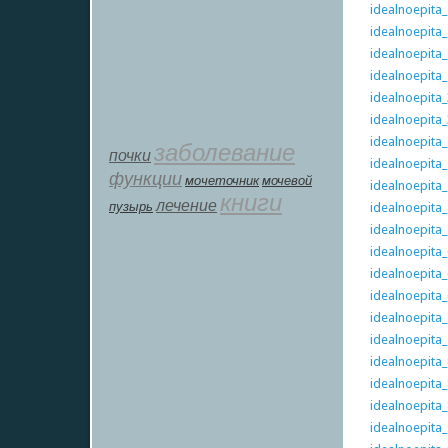
idealnoepita
idealnoepita
idealnoepita
idealnoepita
idealnoepita
idealnoepita
idealnoepita
заболевание
почки
idealnoepita
функции
мοчеточник
мочевой
idealnoepita
книги
лечение
пузырь
idealnoepita
idealnoepita
idealnoepita
idealnoepita
idealnoepita
idealnoepita
idealnoepita
idealnoepita
idealnoepita
idealnoepita
idealnoepita