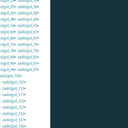
olgol_29
•
zadolgol_30
•
olgol_35
•
zadolgol_36
•
olgol_42
•
zadolgol_43
•
olgol_48
•
zadolgol_49
•
olgol_54
•
zadolgol_55
•
olgol_60
•
zadolgol_61
•
olgol_66
•
zadolgol_67
•
olgol_72
•
zadolgol_73
•
olgol_78
•
zadolgol_79
•
olgol_84
•
zadolgol_85
•
olgol_90
•
zadolgol_91
•
olgol_96
•
zadolgol_97
•
zadolgol_102
•
•
zadolgol_107
•
•
zadolgol_112
•
•
zadolgol_117
•
•
zadolgol_122
•
•
zadolgol_127
•
•
zadolgol_132
•
•
zadolgol_137
•
•
zadolgol_142
•