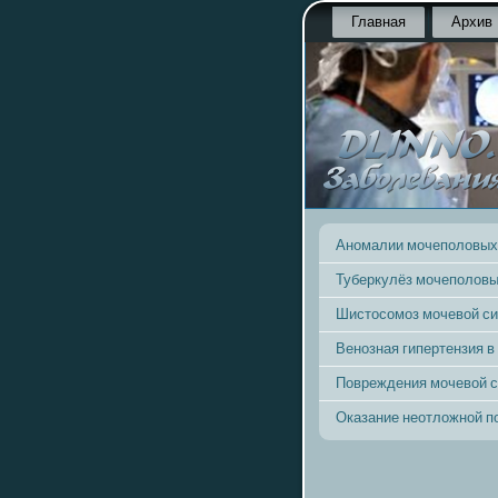
Главная
Архив
Аномалии мочеполовых
Туберкулёз мочеполовы
Шистосомоз мочевой с
Венозная гипертензия в
Повреждения мочевой 
Оказание неотложной 