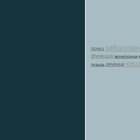
заболева
почки
функции
мοчеточник
кни
лечение
пузырь