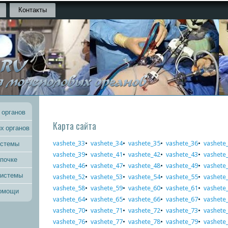
Контакты
 органов
Карта сайта
х органов
vashete_33
•
vashete_34
•
vashete_35
•
vashete_36
•
vashete
истемы
vashete_39
•
vashete_41
•
vashete_42
•
vashete_43
•
vashete
 почке
vashete_46
•
vashete_47
•
vashete_48
•
vashete_49
•
vashete
системы
vashete_52
•
vashete_53
•
vashete_54
•
vashete_55
•
vashete
vashete_58
•
vashete_59
•
vashete_60
•
vashete_61
•
vashete
помощи
vashete_64
•
vashete_65
•
vashete_66
•
vashete_67
•
vashete
vashete_70
•
vashete_71
•
vashete_72
•
vashete_73
•
vashete
vashete_76
•
vashete_77
•
vashete_78
•
vashete_79
•
vashete