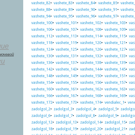
vashete_82
•
vashete_83
•
vashete_84
•
vashete_85
•
vashete
vashete_88
•
vashete_89
•
vashete_90
•
vashete_91
•
vashete
vashete_94
•
vashete_95
•
vashete_96
•
vashete_97
•
vashete
vashete_100
•
vashete_101
•
vashete_102
•
vashete_103
•
vas
vashete_106
•
vashete_107
•
vashete_108
•
vashete_109
•
vas
vashete_112
•
vashete_113
•
vashete_114
•
vashete_115
•
vas
vashete_118
•
vashete_119
•
vashete_120
•
vashete_121
•
vas
ние
vashete_124
•
vashete_125
•
vashete_126
•
vashete_127
•
vas
мочевой
vashete_130
•
vashete_131
•
vashete_132
•
vashete_133
•
vas
ги
vashete_136
•
vashete_137
•
vashete_138
•
vashete_139
•
vas
vashete_142
•
vashete_143
•
vashete_144
•
vashete_145
•
vas
vashete_148
•
vashete_149
•
vashete_150
•
vashete_151
•
vas
vashete_154
•
vashete_155
•
vashete_156
•
vashete_157
•
vas
vashete_160
•
vashete_161
•
vashete_162
•
vashete_163
•
vas
vashete_166
•
vashete_167
•
vashete_168
•
vashete_169
•
vas
vashete_172
•
vashete_173
•
vashete_174
•
vendialec_1
•
vene
zadolgol_2
•
zadolgol_3
•
zadolgol_4
•
zadolgol_5
•
zadolgo
zadolgol_6
•
zadolgol_7
•
zadolgol_8
•
zadolgol_9
•
zadolgo
zadolgol_12
•
zadolgol_13
•
zadolgol_14
•
zadolgol_15
•
zad
zadolgol_18
•
zadolgol_19
•
zadolgol_20
•
zadolgol_21
•
zad