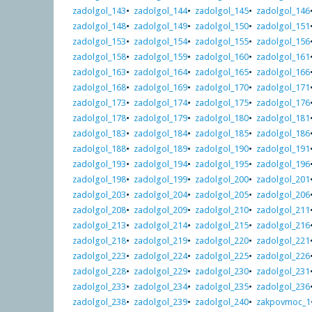
zadolgol_143
•
zadolgol_144
•
zadolgol_145
•
zadolgol_146
zadolgol_148
•
zadolgol_149
•
zadolgol_150
•
zadolgol_151
zadolgol_153
•
zadolgol_154
•
zadolgol_155
•
zadolgol_156
zadolgol_158
•
zadolgol_159
•
zadolgol_160
•
zadolgol_161
zadolgol_163
•
zadolgol_164
•
zadolgol_165
•
zadolgol_166
zadolgol_168
•
zadolgol_169
•
zadolgol_170
•
zadolgol_171
zadolgol_173
•
zadolgol_174
•
zadolgol_175
•
zadolgol_176
zadolgol_178
•
zadolgol_179
•
zadolgol_180
•
zadolgol_181
zadolgol_183
•
zadolgol_184
•
zadolgol_185
•
zadolgol_186
zadolgol_188
•
zadolgol_189
•
zadolgol_190
•
zadolgol_191
zadolgol_193
•
zadolgol_194
•
zadolgol_195
•
zadolgol_196
zadolgol_198
•
zadolgol_199
•
zadolgol_200
•
zadolgol_201
zadolgol_203
•
zadolgol_204
•
zadolgol_205
•
zadolgol_206
zadolgol_208
•
zadolgol_209
•
zadolgol_210
•
zadolgol_211
zadolgol_213
•
zadolgol_214
•
zadolgol_215
•
zadolgol_216
zadolgol_218
•
zadolgol_219
•
zadolgol_220
•
zadolgol_221
zadolgol_223
•
zadolgol_224
•
zadolgol_225
•
zadolgol_226
zadolgol_228
•
zadolgol_229
•
zadolgol_230
•
zadolgol_231
zadolgol_233
•
zadolgol_234
•
zadolgol_235
•
zadolgol_236
zadolgol_238
•
zadolgol_239
•
zadolgol_240
•
zakpovmoc_1