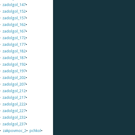
•
zadolgol_147
•
•
zadolgol_152
•
•
zadolgol_157
•
•
zadolgol_162
•
•
zadolgol_167
•
•
zadolgol_172
•
•
zadolgol_177
•
•
zadolgol_182
•
•
zadolgol_187
•
•
zadolgol_192
•
•
zadolgol_197
•
•
zadolgol_202
•
•
zadolgol_207
•
•
zadolgol_212
•
•
zadolgol_217
•
•
zadolgol_222
•
•
zadolgol_227
•
•
zadolgol_232
•
•
zadolgol_237
•
•
zakpovmoc_2
•
pchkol
•