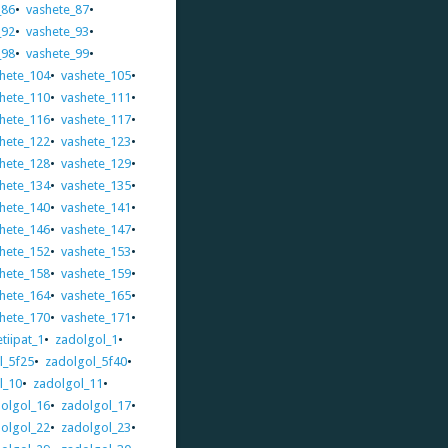
_86
•
vashete_87
•
_92
•
vashete_93
•
_98
•
vashete_99
•
hete_104
•
vashete_105
•
hete_110
•
vashete_111
•
hete_116
•
vashete_117
•
hete_122
•
vashete_123
•
hete_128
•
vashete_129
•
hete_134
•
vashete_135
•
hete_140
•
vashete_141
•
hete_146
•
vashete_147
•
hete_152
•
vashete_153
•
hete_158
•
vashete_159
•
hete_164
•
vashete_165
•
hete_170
•
vashete_171
•
tiipat_1
•
zadolgol_1
•
l_5f25
•
zadolgol_5f40
•
l_10
•
zadolgol_11
•
olgol_16
•
zadolgol_17
•
olgol_22
•
zadolgol_23
•