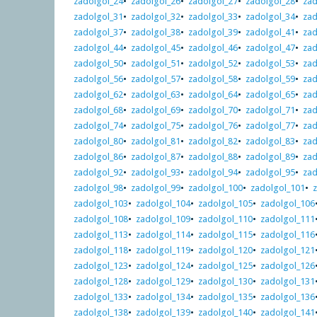
zadolgol_24
•
zadolgol_26
•
zadolgol_27
•
zadolgol_28
•
zad
zadolgol_31
•
zadolgol_32
•
zadolgol_33
•
zadolgol_34
•
zad
zadolgol_37
•
zadolgol_38
•
zadolgol_39
•
zadolgol_41
•
zad
zadolgol_44
•
zadolgol_45
•
zadolgol_46
•
zadolgol_47
•
zad
zadolgol_50
•
zadolgol_51
•
zadolgol_52
•
zadolgol_53
•
zad
zadolgol_56
•
zadolgol_57
•
zadolgol_58
•
zadolgol_59
•
zad
zadolgol_62
•
zadolgol_63
•
zadolgol_64
•
zadolgol_65
•
zad
zadolgol_68
•
zadolgol_69
•
zadolgol_70
•
zadolgol_71
•
zad
zadolgol_74
•
zadolgol_75
•
zadolgol_76
•
zadolgol_77
•
zad
zadolgol_80
•
zadolgol_81
•
zadolgol_82
•
zadolgol_83
•
zad
zadolgol_86
•
zadolgol_87
•
zadolgol_88
•
zadolgol_89
•
zad
zadolgol_92
•
zadolgol_93
•
zadolgol_94
•
zadolgol_95
•
zad
zadolgol_98
•
zadolgol_99
•
zadolgol_100
•
zadolgol_101
•
zadolgol_103
•
zadolgol_104
•
zadolgol_105
•
zadolgol_106
zadolgol_108
•
zadolgol_109
•
zadolgol_110
•
zadolgol_111
zadolgol_113
•
zadolgol_114
•
zadolgol_115
•
zadolgol_116
zadolgol_118
•
zadolgol_119
•
zadolgol_120
•
zadolgol_121
zadolgol_123
•
zadolgol_124
•
zadolgol_125
•
zadolgol_126
zadolgol_128
•
zadolgol_129
•
zadolgol_130
•
zadolgol_131
zadolgol_133
•
zadolgol_134
•
zadolgol_135
•
zadolgol_136
zadolgol_138
•
zadolgol_139
•
zadolgol_140
•
zadolgol_141